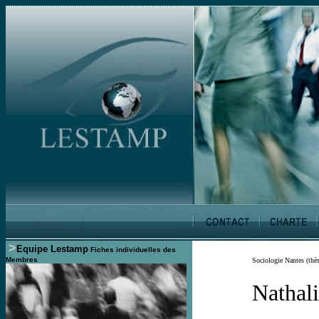
>
Equipe Lestamp
Fiches individuelles des
Membres
Sociologie Nantes (thès
Nathal