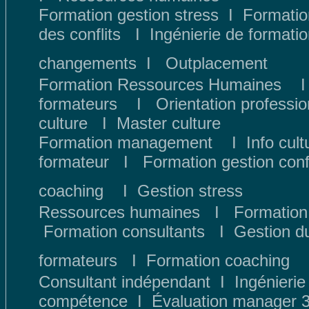
Formation gestion stress
I
Formatio
des conflits
I
Ingénierie de formati
changements
I
Outplacement
Formation Ressources Humaines
formateurs
I
Orientation professio
culture
I
Master culture
Formation management
I
Info cult
formateur
I
Formation gestion confl
coaching
I
Gestion stress
Ressources humaines
I
Formatio
Formation consultants
I
Gestion d
formateurs
I
Formation coaching
Consultant indépendant
I
Ingénierie
compétence
I
Évaluation manager 