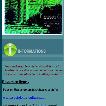
P
our un écosystème réel et virtuel des social
scientists et des sites ouverts à un lieu commun
des sciences sociales et à la multiréférentialité
Revues en lignes,
-
Pour un lieu commun des sciences sociales
www.sociologie-cultures.com
-
(
Jean-Luc Giraud, Laurent
Mycelium