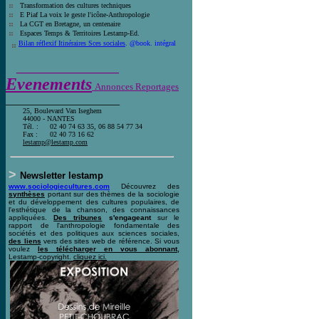
T
ransformation des cultures techniques
E Piaf La voix le geste l'icône-Anthro
pologie
La CGT en Bretagne, un centenaire
E
spaces Temps & Territoires Lestamp-Ed
.
Bilan réflexif Itinéraires Sces sociales
. @book. intégral
__________________
Evenements
Annonces Reportages
____________________
25, Boulevard Van Iseghem
44000 - NANTES
Tél. :
02 40 74 63 35, 06 88 54 77 34
Fax :
02 40 73 16 62
l
estamp@lestamp.com
>
Newsletter lestamp
www.sociologiecultures.com
Découvrez des
synthèses
portant sur des thèmes de la sociologie
et du développement des cultures populaires, de
l'esthétique de la chanson, des connaissances
appliquées.
Des tribunes
s'engageant
sur le
rapport de l'anthropologie fondamentale des
sociétés et des politiques aux sciences sociales,
des liens
vers des sites web de référence. Si vous
voulez
les télécharger en vous abonnant,
Lestamp-copyright.
cliquez ici
.