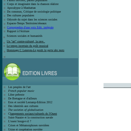
Parlers ouvriers, parlers populaires
Corps et imaginaire dans la chanson
réaliste
Apocalypse à Manhattan
Du commun, Critique de sociologie politique
Des cultures populaires
Odyssée du sujet dans les sciences sociales
Espaces-Temps Territoires/réseaux
Corpographie d'une voix Edit. intégrale
Rapport à l'écriture
Sciences sociales et humanité
s
Un "art" contre-culturel, la rave..
Le temps incertain du goût
musical
Hommage C Leneveu-
Le poids la perte des mots
___________
Les peuples de l'art
French popular music
Libre prétexte
De Bretagne et d'ailleurs
Eros et société
Lestamp-Edition 2012
Des identités aux cultures
The societies of globalisation
C
hangements sociaux/culturels ds l'Ouest
Saint-Nazaire et la construction navale
L'ouest bouge-t-il ?
Crises et
Métamorphoses ouvrières
Usine et coopération ouvrière