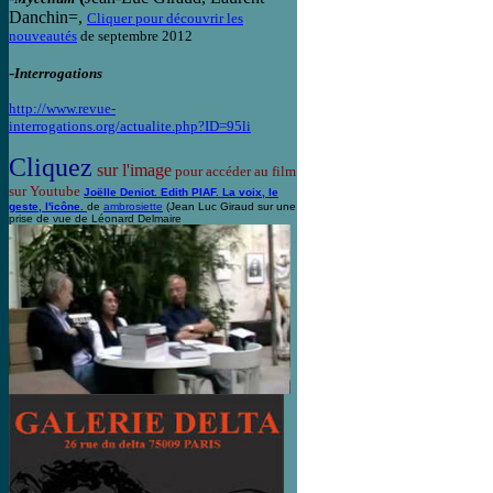
Danchin=,
Cliquer pour découvrir les
nouveautés
de septembre 2012
-
Interrogations
http://www.revue-
interrogations.org/actualite.php?ID=95li
Cliquez
sur l'image
pour accéder au film
sur Youtube
Joëlle Deniot. Edith PIAF. La voix, le
geste, l'icône.
de
ambrosiette
(Jean Luc Giraud sur une
prise de vue de Léonard Delmaire