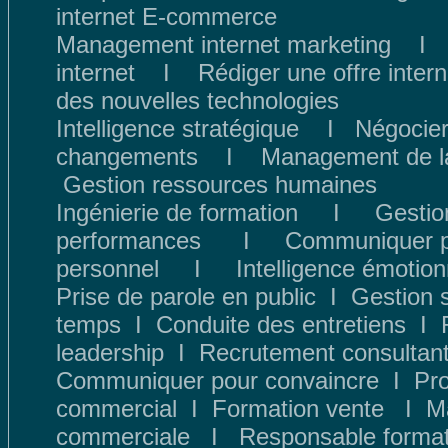
internet E-commerce
Management internet marketing
internet
I
Rédiger une offre intern
des nouvelles technologies
Intelligence stratégique
I
Négocier
changements
I
Management de la
Gestion ressources humaines
Ingénierie de formation
I
Gestion
performances
I
Communiquer p
personnel
I
Intelligence émotion
Prise de parole en public
I
Gestion 
temps
I
Conduite des entretiens
I
leadership
I
Recrutement consultan
Communiquer pour convaincre
I
Pr
commercial
I
Formation vente
I
M
commerciale
I
Responsable format