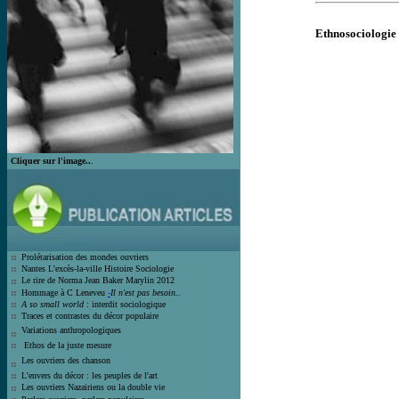
Ethnosociologie d
Cliquer sur l'image..
.
Prolétarisation des mondes ouvrier
s
Nantes L'excès-la-ville Histoire Socio
logie
Le rire de Norma Jean Bak
er Marylin 2012
Hommage à C Leneveu
-
Il n'est pas besoin..
A so small world
: interdit sociologique
Traces et contrastes du décor populair
e
Variations anthropologiques
Ethos de la juste mesure
Les ouvriers des chanson
L'envers du décor : les peuples de l'art
Les ouvriers Nazairiens ou la double vie