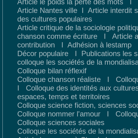
Article le poids la perte des mots
I
Article Nantes ville
I
Article interdit
des cultures populaires
Article critique de la sociologie politi
chanson comme écriture
I
Article
contribution
I
Adhésion à lestamp
Décor populaire
I
Publications les 
colloque les sociétés de la mondialisa
Colloque bilan réflexif
Colloque chanson réaliste
I
Colloqu
I
Colloque des identités aux culture
espaces, temps et territoires
Colloque science fiction, sciences so
Colloque nommer l'amour
I
Colloq
Colloque sciences sociales
Colloque les sociétés de la mondialis