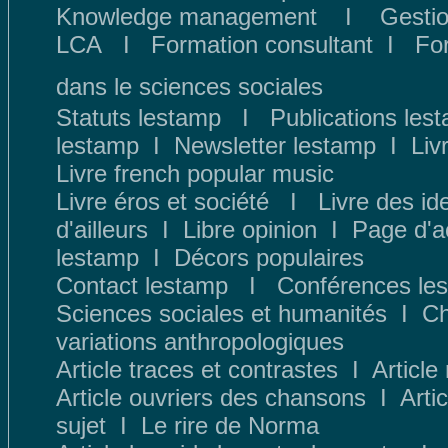
Knowledge management
I
Gestio
LCA
I
Formation consultant
I
Fo
dans le sciences sociales
Statuts lestamp
I
Publications les
lestamp
I
Newsletter lestamp
I
Liv
Livre french popular music
Livre éros et société
I
Livre des id
d
'ailleurs
I
Libre opinion
I
Page d'a
lestamp
I
Décors populaires
Contact lestamp
I
Conféren
ces le
Sciences sociales et humanités
I
Ch
variations anthropologiques
Article traces et contrastes
I
Article 
Article ouvriers des chansons
I
Arti
sujet
I
Le rire de Norma