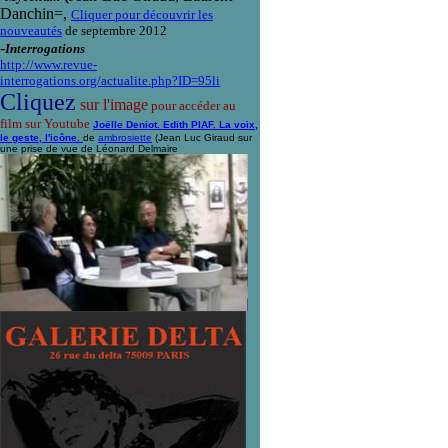
Danchin=,
Cliquer pour découvrir les
nouveautés
de septembre 2012
-
Interrogations
http://www.revue-
interrogations.org/actualite.php?ID=95li
Cliquez
sur l'image
pour accéder au
film sur Youtube
Joëlle Deniot. Edith PIAF. La voix,
le geste, l'icône.
de
ambrosiette
(Jean Luc Giraud sur
une prise de vue de Léonard Delmaire