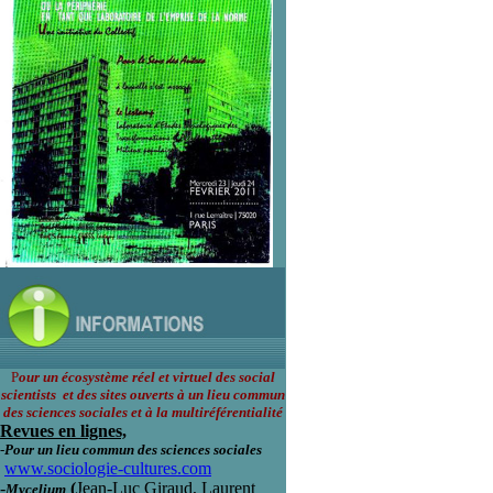
P
our un écosystème réel et virtuel des social
scientists et des sites ouverts à un lieu commun
des sciences sociales et à la multiréférentialité
Revues en lignes,
-
Pour un lieu commun des sciences sociales
www.sociologie-cultures.com
-
(
Jean-Luc Giraud, Laurent
Mycelium