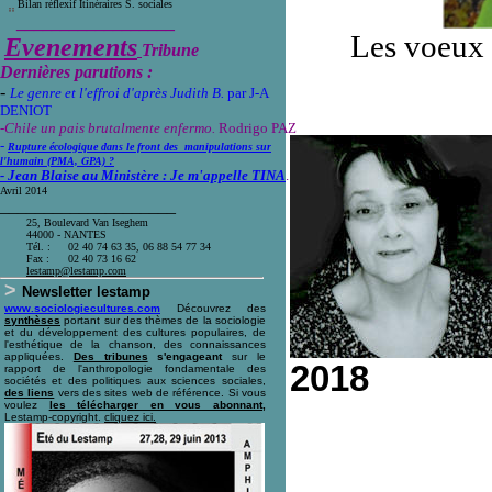
Bilan réflexif Itinéraires S. sociales
__________________
Les voeux 
Evenements
Tribune
Dernières parutions :
-
Le genre et l'effroi d'après Judith B.
par J-A
DENIOT
-Chile un pais brutalmente enfermo.
Rodrigo PAZ
-
Rupture écologique dans le front des manipulations sur
l'humain (PMA, GPA) ?
- Jean Blaise au Ministère : Je m'appelle TINA
.
Avril 2014
____________________
25, Boulevard Van Iseghem
44000 - NANTES
Tél. :
02 40 74 63 35, 06 88 54 77 34
Fax :
02 40 73 16 62
l
estamp@lestamp.com
>
Newsletter lestamp
www.sociologiecultures.com
Découvrez des
synthèses
portant sur des thèmes de la sociologie
et du développement des cultures populaires, de
l'esthétique de la chanson, des connaissances
appliquées.
Des tribunes
s'engageant
sur le
2018
rapport de l'anthropologie fondamentale des
sociétés et des politiques aux sciences sociales,
des liens
vers des sites web de référence. Si vous
voulez
les télécharger en vous abonnant,
Lestamp-copyright.
cliquez ici
.