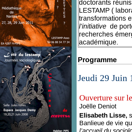
doctorants réunis
LESTAMP ( labora
transformations e
l’initiative
de port
recherches émerge
académique.
Programme
Jeudi 29 Juin 
Ouverture sur l
Joëlle Deniot
Elisabeth Lisse,
Banlieue de vie 
l’accueil du socio