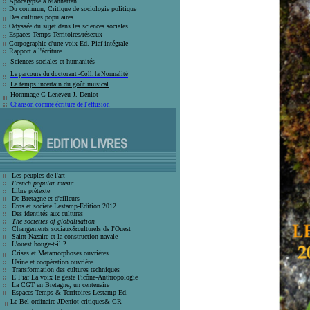
Apocalypse à Manhattan
Du commun, Critique de sociologie politique
Des cultures populaires
Odyssée du sujet dans les sciences sociales
Espaces-Temps Territoires/réseaux
Corpographie d'une voix Ed. Piaf intégrale
Rapport à l'écriture
Sciences sociales et humanité
s
Le parcours du doctorant -Coll. la Normalité
Le temps incertain du goût musical
Hommage C Leneveu-J
. Deniot
Chanson comme écriture de l'effusion
Les peuples de l'art
French popular music
Libre prétexte
De Bretagne et d'ailleurs
Eros et société
Lestamp-Edition 2012
Des identités aux cultures
The societies of globalisation
C
hangements sociaux&culturels ds l'Ouest
Saint-Nazaire et la construction navale
L'ouest bouge-t-il ?
Crises et
Métamorphoses ouvrières
Usine et coopération ouvrière
T
ransformation des cultures techniques
E Piaf La voix le geste l'icône-Anthro
pologie
La CGT en Bretagne, un centenaire
E
spaces Temps & Territoires Lestamp-Ed
.
Le Bel ordinaire JDeniot critiques
&
CR