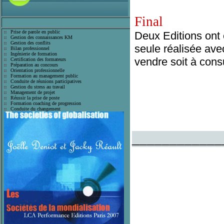
Final
Prise de parole en public
Deux Editions ont 
Gestion des connaissances KM
Gestion des conflits
seule réalisée ave
Bilan professionnel
Ingénierie de formation
vendre soit à consu
Certification des formateurs
Préparation au concours
Orientation professionnelle
Formation au management public
Conduite de réunions participatives
Gestion du stress au travail
Management de projet
Réussir la prise de poste
Formation coaching de progression
Conduite du changement
____________