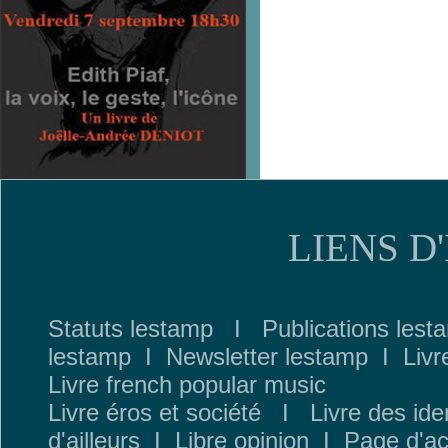
LIENS D
Statuts lestamp
I
Publications lest
lestamp
I
Newsletter lestamp
I
Livr
Livre french popular music
Livre éros et société
I
Livre des ide
d
'ailleurs
I
Libre opinion
I
Page d'ac