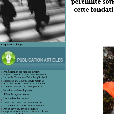
pérennité sou
cette fondat
Cliquer sur l'image..
.
Prolétarisation des mondes ouvrier
s
Nantes L'excès-la-ville Histoire Socio
logie
Le rire de Norma Jean Bak
er Marylin 2012
Hommage à C Leneveu
David Morin-U.
A so small world
: interdit sociologique
Traces et contrastes du décor populair
e
Variations anthropologiques
Ethos de la juste mesure
Les ouvriers des chanson
L'envers du décor : les peuples de l'art
Les ouvriers Nazairiens ou la double vie
Parlers ouvriers, parlers populaires
Corps et imaginaire dans la chanson
réaliste