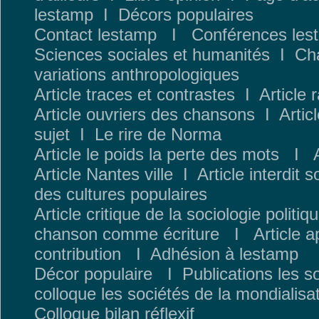
lestamp
I
Décors populaires
Contact lestamp
I
Conféren
ces les
Sciences sociales et humanités
I
Cha
variations anthropologiques
Article traces et contrastes
I
Article 
Article ouvriers des chansons
I
Artic
sujet
I
Le rire de Norma
Article le poids la perte des mots
I
Article Nantes ville
I
Article interdit 
des cultures populaires
Article critique de la sociologie politiq
chanson comme écriture
I
Article 
contribution
I
Adhésion à lestamp
Décor populaire
I
Publications les s
colloque les sociétés de la mondialisa
Colloque bilan réflexif