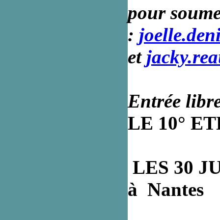
pour soume
:
joelle.de
et
jacky.re
Entrée libr
LE 10° E
LES 30 JUI
à Nantes