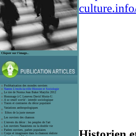
culture.info
Cliquer sur l'image..
.
Prolétarisation des mondes ouvrier
s
Nantes L'excès-la-ville Histoire et Sociologie
Le rire de Norma Jean Bak
er Marylin 2012
Hommage à C Leneveu
David Morin-U.
A so small world
: interdit sociologique
Traces et contrastes du décor populair
e
Variations anthropologiques
Ethos de la juste mesure
Les ouvriers des chanson
L'envers du décor : les peuples de l'art
Les ouvriers Nazairiens ou la double vie
Historien e
Parlers ouvriers, parlers populaires
Corps et imaginaire dans la chanson
réaliste