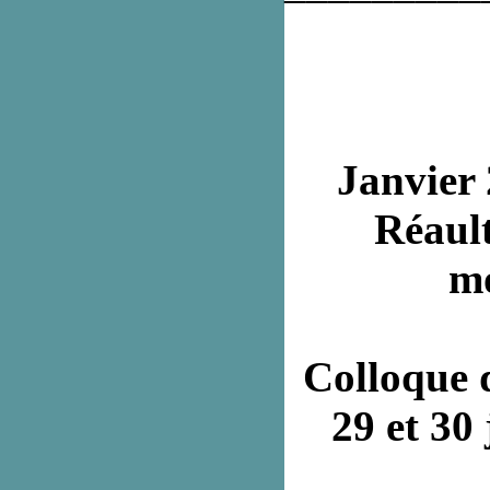
Janvier
Réault
mo
Colloque d
29 et 30 