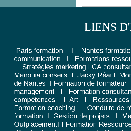
LIENS D
Paris formation
I
Nantes form
ati
communication
I
Formations resso
I
Stratégies marketing
L
CA consulta
Manouia conseils
I
Jacky Réault Mon
de Nantes
I
Formation de formateur
management
I
Formation consultan
compétences
I
Art
I
Ressources
Formation coaching
I
Conduite de r
formation
I
Gestion de projets
I
Ma
Outplacement
I I
Formation Ressourc