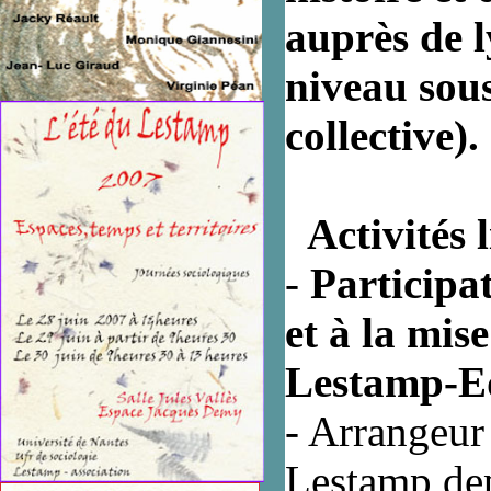
auprès de l
niveau sous
collective).
Activités 
-
Participat
et à la mis
Lestamp-Ed
- Arrangeur
Lestamp de