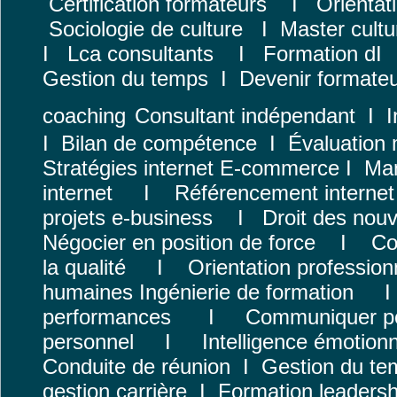
Certification formateurs
I
Orientat
Sociologie de culture
I
Master
cultu
I
Lca consultants
I
Formation
d
Gestion du temps
I
Devenir formate
coaching
Consultant indépendant
I
I
I
Bilan de compétence
I
Évaluation
Stratégies internet E-commerce
I
Man
internet
I
Référencement internet
projets e-business
I
Droit des nouv
Négocier en position de force
I
Co
la qualité
I
Orientation profession
humaines
Ingénierie de formation
performances
I
Communiquer po
personnel
I
Intelligence émotionn
Conduite de réunion
I
Gestion du te
gestion carrière
I
Formation leadersh