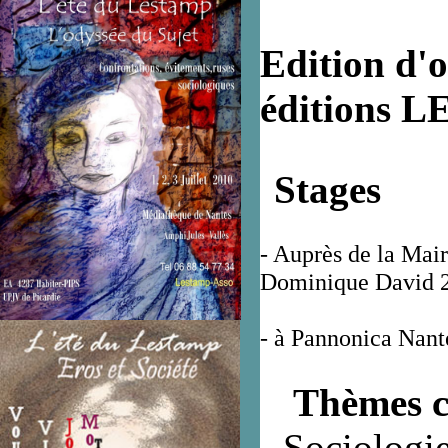
Edition d'o
éditions 
Stages
- Auprès de la Mair
Dominique David 
- à Pannonica Nant
Thèmes c
- Sociologi