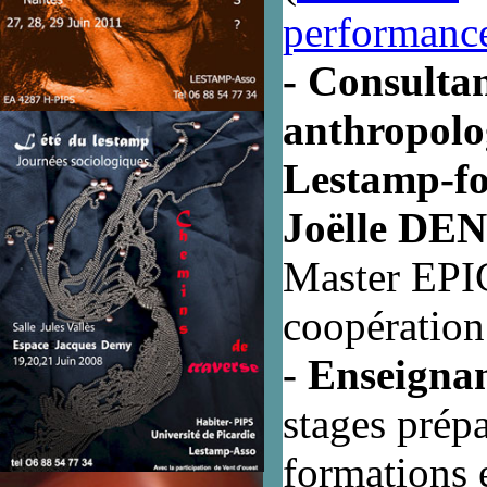
performance
- Consultan
anthropolog
Lestamp-f
Joëlle DE
Master EPIC
coopératio
- Enseignan
stages prépa
formations 