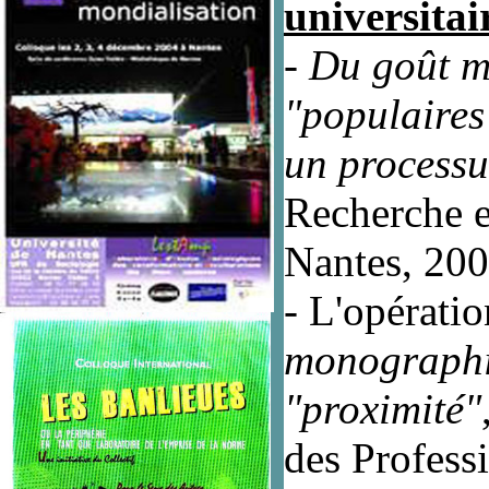
universitai
- Du goût m
"populaires"
un processu
Recherche e
Nantes, 20
- L'opérati
monographie
"proximité"
des Professi