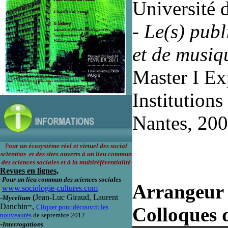
Université 
- Le(s) pub
et de musiq
Master I Ex
Institutions
Nantes, 20
P
our un écosystème réel et virtuel des social
scientists et des sites ouverts à un lieu commun
des sciences sociales et à la multiréférentialité
Revues en lignes,
-
Pour un lieu commun des sciences sociales
Arrangeur 
www.sociologie-cultures.com
-
(
Jean-Luc Giraud, Laurent
Mycelium
Danchin=,
Cliquer pour découvrir les
Colloques 
nouveautés
de septembre 2012
-
Interrogations