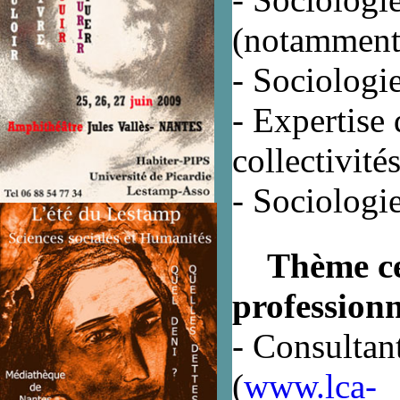
(notamment 
- Sociologi
- Expertise 
collectivités
- Sociologie
Thème cent
profession
- Consulta
(
www.lca-