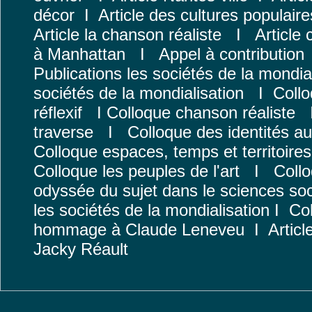
décor
I
Article des cultures populaire
Article la chanson réaliste
I
Article
à Manhattan
I
Appel à contribution
Publications les sociétés de la mondia
sociétés de la mondialisation
I
Collo
réflexif
I
Colloque chanson réaliste
traverse
I
Colloque des identités au
Colloque espaces, temps et territoires
Colloque les peuples de l'art
I
Coll
odyssée du sujet dans le sciences soc
les sociétés de la mondialisation
I
Col
hommage à Claude
Leneveu
I
Articl
Jacky Réault