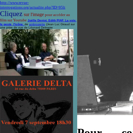
http://www.revue-
interrogations.org/actualite.php?ID=95li
Cliquez
sur l'image
pour accéder au
film sur Youtube
Joëlle Deniot. Edith PIAF. La voix,
le geste, l'icône.
de
ambrosiette
(Jean Luc Giraud sur
une prise de vue de Léonard Delmaire
Pour co