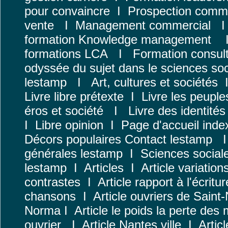
pour convaincre
I
Prospection comme
vente
I
Management commercial
formation
Knowledge management
formations LCA
I
Formation consul
odyssée du sujet dans le sciences soc
lestamp
I
Art, cultures et sociétés
Livre libre prétexte
I
Livre les peuples
éros et société
I
Livre des identités
I
Libre opinion
I
Page d'accueil inde
Décors populaires
Contact
lestamp
générales
lestamp
I
Sciences social
lestamp
I
Articles
I
Article variatio
contrastes
I
Article rapport à l'écritur
chansons
I
Article ouvriers de Saint
Norma
I
Article le poids la perte des
ouvrier
I
Article Nantes ville
I
Artic