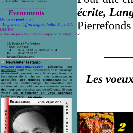
Bilan réflexif Itinéraires S. sociales
__________________
écrite, Lan
Evenements
Dernières parutions :
Pierrefonds
-
Le genre et l'effroi d'après Judith B.
par
J-A
DENIOT
-Chile un pais brutalmente enfermo.
Rodrigo PAZ
____________________
25, Boulevard Van Iseghem
44000 - NANTES
____
Tél. :
02 40 74 63 35, 06 88 54 77 34
Fax :
02 40 73 16 62
l
estamp@lestamp.com
>
Newsletter lestamp
www.sociologiecultures.com
Découvrez des
synthèses
portant sur des thèmes de la sociologie
et du développement des cultures populaires, de
Les voeux
l'esthétique de la chanson, des connaissances
appliquées.
Des tribunes
s'engageant
sur le
rapport de l'anthropologie fondamentale des
sociétés et des politiques aux sciences sociales,
des liens
vers des sites web de référence. Si vous
voulez
les télécharger en vous abonnant,
Lestamp-copyright.
cliquez ici
.