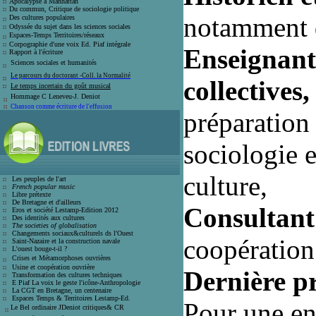
Apocalypse à Manhattan
Du commun, Critique de sociologie politique
notamment d
Des cultures populaires
Odyssée du sujet dans les sciences sociales
Espaces-Temps Territoires/réseaux
Corpographie d'une voix Ed. Piaf intégrale
Enseignant
Rapport à l'écriture
Sciences sociales et humanité
s
Le parcours du doctorant -Coll. la Normalité
collectives,
Le temps incertain du goût musical
Hommage C Leneveu-J
. Deniot
Chanson comme écriture de l'effusion
préparation 
sociologie e
culture,
Les peuples de l'art
French popular music
Libre prétexte
De Bretagne et d'ailleurs
Consultan
Eros et société
Lestamp-Edition 2012
Des identités aux cultures
The societies of globalisation
C
hangements sociaux&culturels ds l'Ouest
coopératio
Saint-Nazaire et la construction navale
L'ouest bouge-t-il ?
Crises et
Métamorphoses ouvrières
Usine et coopération ouvrière
Dernière pr
T
ransformation des cultures techniques
E Piaf La voix le geste l'icône-Anthro
pologie
La CGT en Bretagne, un centenaire
E
spaces Temps & Territoires Lestamp-Ed
.
Pour une ent
Le Bel ordinaire JDeniot critiques
&
CR