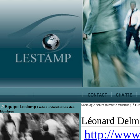
>
Sociologie Nantes (Master 2 recherche ) à l'Un
Equipe Lestamp
Fiches individuelles des
Membres
Léonard Delm
http://www