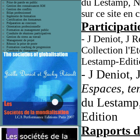
du Lestamp, Na
Prise de parole en public
Gestion des connaissances KM
Gestion des conflits
sur ce site en 
Bilan professionnel
Ingénierie de formation
Certification des formateurs
Participati
Préparation au concours
Orientation professionnelle
Formation au management public
Conduite de réunions participatives
- J Deniot, J 
Gestion du stress au travail
Management de projet
Réussir la prise de poste
Collection l'
Formation coaching de progression
Conduite du changement
Lestamp-Editi
- J Deniot,
Espaces, tem
du Lestamp
Edition
Rapports d