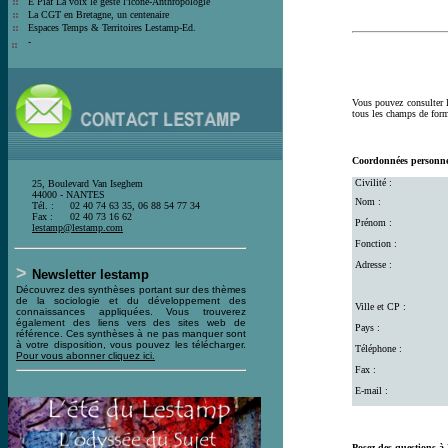
E Piaf La voix le geste l'icône-Anthro
pologie
La CGT en Bretagne, un centenaire
E
spaces Temps & Territoires Lestamp-Ed
.
-
Vous pouvez consulter l
tous les champs de form
Coordonnées personne
Civilité :
25, Boulevard Van Iseghem
44000 - NANTES
Nom :
Tél. :
02 40 74 63 35, 06 88 54 77 34
Fax :
02 40 73 16 62
Prénom :
l
estamp@lestamp.com
Fonction :
Adresse :
>
Newsletter lestamp
Découvrez des synthèses portant sur des thèmes
de la sociologie et du développement des
Ville et CP :
connaissances appliquées. Vous trouverez
également des liens vers des sites web de
Pays :
référence. Ces synthèses à ne pas manquer sont
à votre disposition, vous pouvez les télécharger.
Téléphone :
Pour vous abonner cliquez ici
.
Fax :
E-mail :
Posez des questions à 