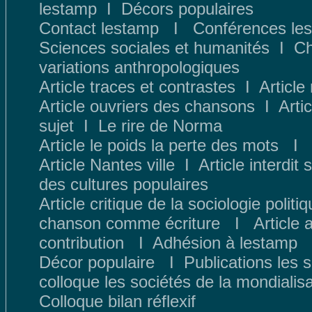
lestamp
I
Décors populaires
Contact lestamp
I
Conféren
ces le
Sciences sociales et humanités
I
Ch
variations anthropologiques
Article traces et contrastes
I
Article 
Article ouvriers des chansons
I
Arti
sujet
I
Le rire de Norma
Article le poids la perte des mots
I
Article Nantes ville
I
Article interdit
des cultures populaires
Article critique de la sociologie politi
chanson comme écriture
I
Article
contribution
I
Adhésion à lestamp
Décor populaire
I
Publications les 
colloque les sociétés de la mondialisa
Colloque bilan réflexif