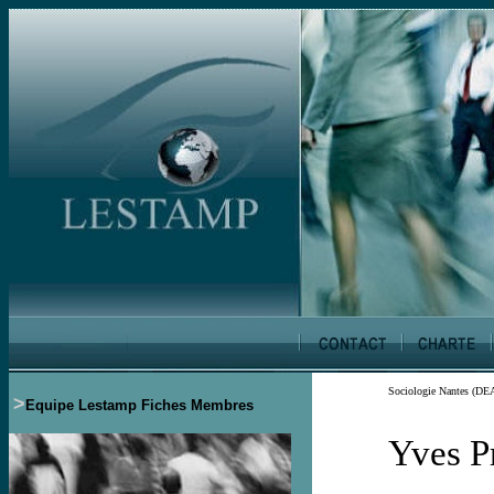
Sociologie Nantes (DEA
>
Equipe Lestamp
Fiches Membres
Yves P