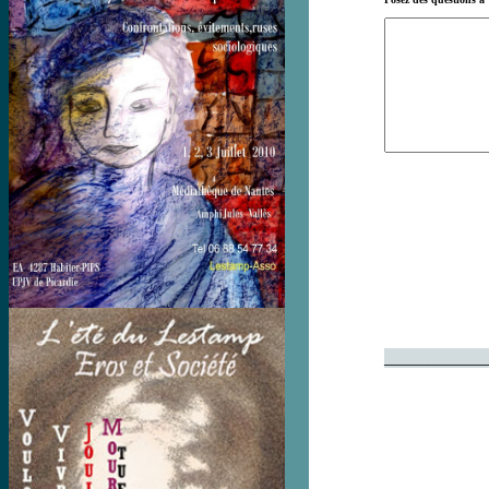
____________