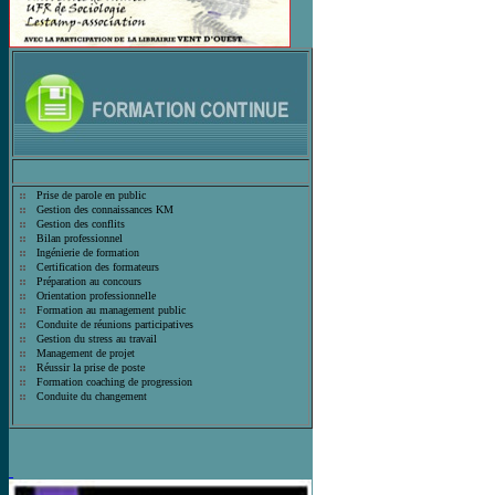
Prise de parole en public
Gestion des connaissances KM
Gestion des conflits
Bilan professionnel
Ingénierie de formation
Certification des formateurs
Préparation au concours
Orientation professionnelle
Formation au management public
Conduite de réunions participatives
Gestion du stress au travail
Management de projet
Réussir la prise de poste
Formation coaching de progression
Conduite du changement