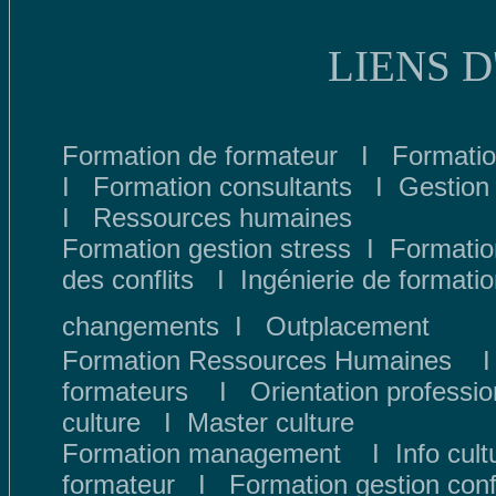
LIENS 
Formation de formateur
I
Formati
I
Formation consultants
I
Gestion
I
Ressources humaines
Formation gestion stress
I
Formatio
des conflits
I
Ingénierie de formati
changements
I
Outplacement
Formation Ressources Humaines
formateurs
I
Orientation professio
culture
I
Master culture
Formation management
I
Info cult
formateur
I
Formation gestion confl