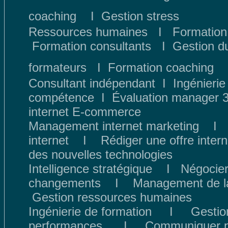
coaching
I
Gestion stress
Ressources humaines
I
Formatio
Formation consultants
I
Gestion d
formateurs
I
Formation coaching
Consultant indépendant
I
Ingénierie
compétence
I
Évaluation manager 
internet E-commerce
Management internet marketing
internet
I
Rédiger une offre intern
des nouvelles technologies
Intelligence stratégique
I
Négocier
changements
I
Management de la
Gestion ressources humaines
Ingénierie de formation
I
Gestion
performances
I
Communiquer p