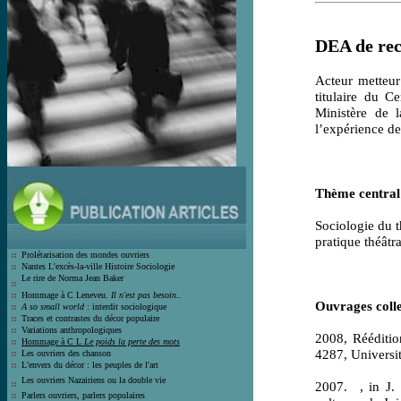
DEA de rec
Acteur metteur
titulaire
du Cert
Ministère de l
l’expérience de
Thème central
Sociologie du t
pratique théâtra
Prolétarisation des mondes ouvrier
s
Nantes L'excès-la-ville Histoire Socio
logie
Le rire de Norma Jean Bak
er
Hommage à C Leneveu.
Il n'est pas besoin..
O
uvrages colle
A so small world
: interdit sociologique
Traces et contrastes du décor populair
e
Variations anthropologiques
2008, Rééditi
Hommage à C L
Le poids la perte des mots
4287, Universit
Les ouvriers des chanson
L'envers du décor : les peuples de l'art
Les ouvriers Nazairiens ou la double vie
2007.
, in J.
Parlers ouvriers, parlers populaires