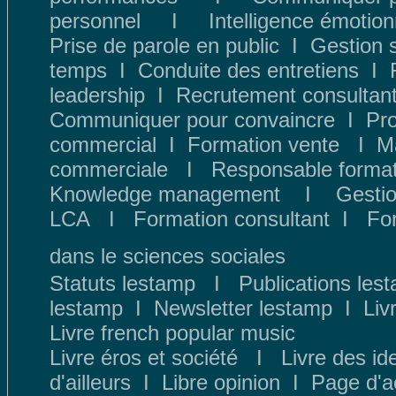
personnel
I
Intelligence émotion
Prise de parole en public
I
Gestion 
temps
I
Conduite des entretiens
I
leadership
I
Recrutement consultan
Communiquer pour convaincre
I
Pr
commercial
I
Formation vente
I
M
commerciale
I
Responsable format
Knowledge management
I
Gestio
LCA
I
Formation consultant
I
Fo
dans le sciences sociales
Statuts lestamp
I
Publications les
lestamp
I
Newsletter lestamp
I
Liv
Livre french popular music
Livre éros et société
I
Livre des id
d
'ailleurs
I
Libre opinion
I
Page d'a