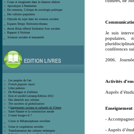
cultures, de J
Corps et imaginaire dans la chanson
réaliste
Apocalypse à Manhattan
Du commun, Critique de sociologie politique
Des cultures populaires
Odyssée du sujet dans les sciences sociales
C
ommunicatio
Espaces-Temps Territoires/réseaux
ebook Bilan réflexif Itinéraires Sces sociales
Je suis interv
Rapport à l'écriture
Sciences sociales et humanité
s
populaires, m
pluridisciplin
conférences sui
2006.
Journée
Les peuples de l'art
Activités d’en
French popular music
Libre prétexte
Auprès d’étudia
De Bretagne et d'ailleurs
Eros et société
Lestamp-Edition 2012
Des identités aux cultures
The societies of globalisation
Enseignement c
C
hangements sociaux et culturels ds l'Ouest
Saint-Nazaire et la construction navale
L'ouest bouge-t-il ?
- Accompagneme
Crises et
Métamorphoses ouvrières
Usine et coopération ouvrière
- Auprès d’étud
T
ransformation des cultures techniques