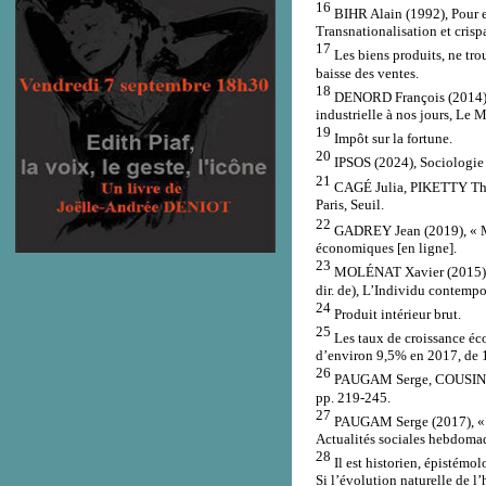
16
BIHR Alain (1992), Pour en
Transnationalisation et crisp
17
Les biens produits, ne tro
baisse des ventes.
18
DENORD François (2014), «
industrielle à nos jours, Le 
19
Impôt sur la fortune.
20
IPSOS (2024), Sociologie d
21
CAGÉ Julia, PIKETTY Thoma
Paris, Seuil.
22
GADREY Jean (2019), « Macr
économiques [en ligne].
23
MOLÉNAT Xavier (2015), «
dir. de), L’Individu contemp
24
Produit intérieur brut.
25
Les taux de croissance éc
d’environ 9,5% en 2017, de 1
26
PAUGAM Serge, COUSIN Bru
pp. 219-245.
27
PAUGAM Serge (2017), « Le
Actualités sociales hebdomad
28
Il est historien, épistémo
Si l’évolution naturelle de l