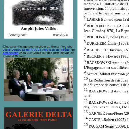
mentale » à l’initiative de 
intervention, à l’oral, mais q
pauvreté, le capitalisme tran
2
LAHIRE Bernard (sous la dir.
3
BOURDIEU Pierre, PASSERON
Jean-Claude (1970), La Repro
4
BOUDON Raymond (1973), L’in
5
DURKHEIM Émile (1967), Le
Cliquez sur l'image pour accéder au film sur Youtube
6
BAUDELOT Christian, ESTAB
Joëlle Deniot. Edith PIAF. La voix, le geste, l'icône.
de
ambrosiette
Jean Luc Giraud sur une prise de vue de
7
BECKER S. Howard (1985), O
Léonard Delmaire
8
BACZKOWSKI Antoine (2015), «
L’Engagement et ses différen
9
Accueil habitat insertion (
10
La Réduction des risques (
la délivrance de conseils de
11
BACZKOWSKI Antoine (2022)
n°16.
12
BACZKOWSKI Antoine (2021)
de), Épreuves et limites, EME
13
GARNIER Jean-Pierre (2018)
14
CASTEL Robert (1995), Les
15
PAUGAM Serge (2009), La D