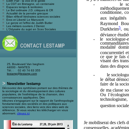
Edith Piaf : la voix et le geste
-
le s
La CGT en Bretagne, un centenaire
Espaces temps & territoires
méthodiquement a
Le Bel ordinaire J.D. critiques & CR
conditionne, co
Actualité de la pensée grecque
Bilan réflexif Itinéraires sciences sociales
aux inégalités
Eros et Liberté Le Manuscrit
Raymond Bou
Le genre et l'effroi de Judith B
utler
Les métiers ouvriers J Deniot
5
Durkheim
, ou
L'Odyssée du sujet en Sces Sociales
déviance étudi
-
le sociologue-
commanditaires 
modalité domina
concurrentiel e
ce que je fais 
visant des tran
25, Boulevard Van Iseghem
dans des dispos
44000 - NANTES
Tél. :
02 40 74 63 355
l
estamp@lestamp.com
-
le sociologu
le débat démocr
>
Newsletter lestamp
faire de la soci
Découvrez des synthèses portant sur des thèmes de
de ma classe soc
la sociologie et du développement des cultures
Ou l’écologism
populaires, de l'esthétique de la chanson, des
connaissances appliquées. Des
technologisme, 
tribunes s'engageant sur le rapport de l'anthropologie
fondamentale des sociétés et des politiques aux
question sociale
sciences sociales, des liens vers des sites web de
référence. Si vous voulez les télécharger en vous
abonnant.
cliquez ici
Je mobiliserai des clefs 
consensuelles, académiqu