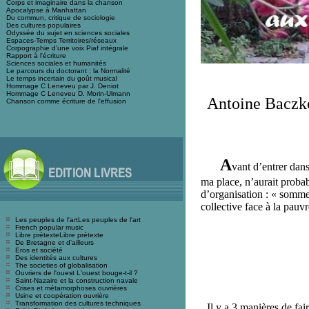
Corps et imaginaire dans la chanson
Apocalypse à Manhattan
Du commun, critique de sociologie
Des cultures populaires
Odyssée du sujet en sciences sociales
Espaces-Temps Territoires/réseaux
Corpographie d'une voix Piaf intégrale
Rapport à l'écriture
Sciences sociales et humanité
s
Le parcours du doctorant : la Normalité
Le temps incertain du goût musical
Hommage C Leneveu par J. Deniot
Hommage C Leneveu D. Morin-Ulmann
Antoine
Baczk
Chanson comme écriture de l'effusion
A
vant d’entrer dan
ma place, n’aurait proba
d’organisation : « somme
collective face à la pauvr
Les peuples de l'artLes peuples de l'art
French popular music
Libre prétexteLibre prétexte
De Bretagne et d'ailleurs
Eros et société
Des identités aux cultures
The societies of globalisation
Ouvriers de l'ouest L'ouest bouge-t-il ?
Saint-Nazaire et la construction navale
Crises et métamorphoses ouvrières
Usine et coopération ouvrière
Transformation des cultures techniques
Il y a 3 manières de fai