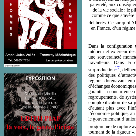
pauvreté, aux conséquenc
de la vie sociale : le p
comme ce que s’avère in
délibérés. Ce sur quoi A
en France, d’un régime 
Dans la configuration
intérieur et extérieur des
une souveraineté monétai
travailleurs. Dans la 
17
surproduction
, délibé
des politiques d’attrac
régions dorénavant en co
d’échanges économiques m
garantir la concurrence d
regroupements, de systèm
complexification de sa g
d’autant plus avec l’in
l’économie politique, au
le gouvernement d’union 
programme de rupture ave
tournant de la rigueur 