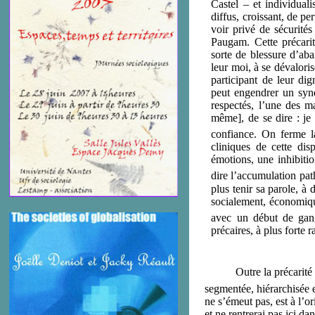
Castel – et individuali
diffus, croissant, de pe
voir privé de sécurités
Paugam. Cette précarit
sorte de blessure d’aba
leur moi, à se dévaloris
participant de leur di
peut engendrer un syn
respectés, l’une des m
même], de se dire : je 
confiance. On ferme la
cliniques de cette dis
émotions, une inhibitio
dire l’accumulation pat
plus tenir sa parole, à
socialement, économiqu
avec un début de gang
précaires, à plus forte 
Outre la précarité psychi
segmentée, hiérarchisée e
ne s’émeut pas, est à l’or
et ne rentrerai pas ici d