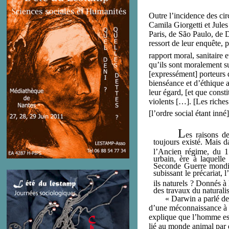
Outre l’incidence des ci
Camila Giorgetti et Jules
Paris, de São Paulo, de 
ressort de leur enquête, 
rapport moral, sanitaire e
qu’ils sont moralement su
[expressément] porteurs d
bienséance et d’éthique
leur égard, [et que consti
violents […]. [Les riches
[l’ordre social étant inné
L
es raisons d
toujours existé. Mais d
l’Ancien régime, du 1
urbain, ère à laquelle 
Seconde Guerre mondia
subissant le précariat, 
ils naturels ? Donnés à
des travaux du natural
« Darwin a parlé de l’o
d’une méconnaissance à p
explique que l’homme est
lié au monde animal par 