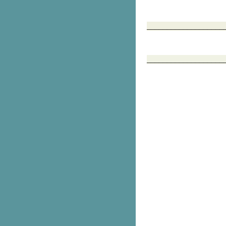
___________________
___________________