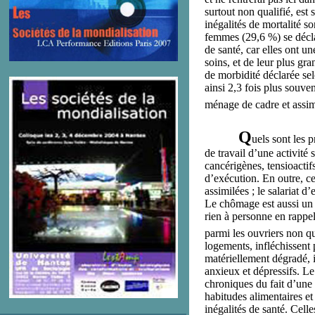
surtout non qualifié, es
inégalités de mortalité s
femmes (29,6 %) se décla
de santé, car elles ont un
soins, et de leur plus gra
de morbidité déclarée se
ainsi 2,3 fois plus souve
ménage de cadre et assim
Q
uels sont les 
de travail d’une activité 
cancérigènes, tensioactifs
d’exécution. En outre, ce
assimilées ; le salariat d
Le chômage est aussi un 
rien à personne en rappel
parmi les ouvriers non qu
logements, infléchissent 
matériellement dégradé, i
anxieux et dépressifs. L
chroniques du fait d’une 
habitudes alimentaires et
inégalités de santé. Cell