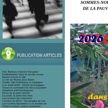
SOMMES-NOU
DE LA PAUV
Piaf, Barbara chanson française
Prolétarisation dans le monde ouvrier
Nantes l'excès la ville
Le rire de Norma Jean Baker
Oublier Vilar Esthétique et médiation
A so small world
: interdit sociologique
Traces et contrastes du décor populaire
Variations anthropologiques
Ethos de la juste mesure
Le poids, la perte des mots
Les ouvriers des chansons
L'envers du décor : les peuples de l'art
Les ouvriers Nazairiens ou la double vie
Parlers ouvriers, parlers populaires