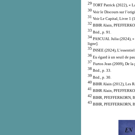
29
TORT Patrick (2022), « La
30
Voir le Discours sur l’ori
31
Voir Le Capital, Livre 1 (
32
BIHR Alain, PFEFFERKORN 
33
Ibid., p. 91.
34
PASCUAL Julia (2024), « L
ligne].
35
INSEE (2024), L’essentiel s
36
Eu égard à un seuil de pau
37
Furtos Jean (2009), De la 
38
Ibid., p. 33.
39
Ibid., p. 30.
40
BIHR Alain (2012), Les Ra
41
BIHR Alain, PFEFFERKORN 
42
BIHR, PFEFFERKORN, Ib
43
BIHR, PFEFFERKORN, Ib