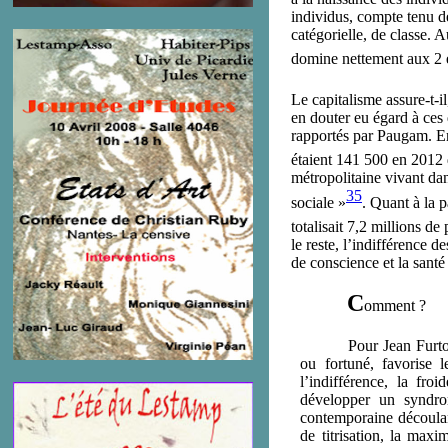
individus, compte tenu d
catégorielle, de classe. A
domine nettement aux 2 ex
Le capitalisme assure-t-il
en douter eu égard à ces q
rapportés par Paugam. En
étaient 141 500 en 2012 
métropolitaine vivant dan
35
sociale »
. Quant à la 
totalisait 7,2 millions d
le reste, l’indifférence d
de conscience et la santé
C
omment ?
Pour Jean Furto
ou fortuné, favorise 
l’indifférence, la fro
développer un syndrom
contemporaine découlant
de titrisation, la maxi