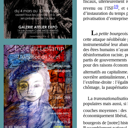
fiscaux, ultérieurement
19
revenu ou l’ISF
, et 
d’instauration du temps p
privatisation d’entrepris
L
a
petite bourgeois
cette attaque néolibéral
instrumentalisé leur aban
des êtres humains n’ayan
désinformation raciste, pu
partis de gouvernements d
pour des raisons économi
alternatifs au capitalism
ouvrière antistalinienne, 
l’extrême-droite : l’égali
chômage, la paupérisation
La
transnationalisatio
populaires mais aussi, si
couches moyennes : des p
économiquement libéral, 
bourgeois de [notre] hist
Rassemblement national (R