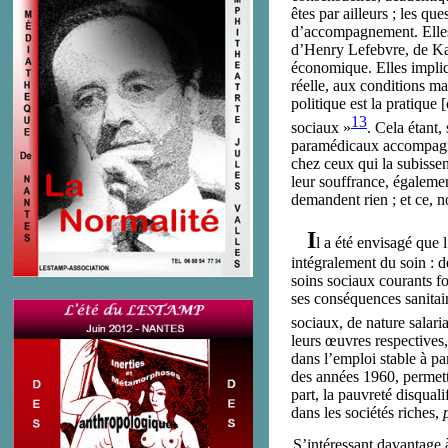
êtes par ailleurs ; les q
d’accompagnement. Elles 
d’Henry Lefebvre, de Kar
économique. Elles implique
réelle, aux conditions mat
politique est la pratique 
13
sociaux »
. Cela étant,
paramédicaux accompagnen
chez ceux qui la subissen
leur souffrance, également
demandent rien ; et ce, n
I
l a été envisagé que 
intégralement du soin : d
soins sociaux courants fo
ses conséquences sanitair
sociaux, de nature salaria
leurs œuvres respectives
dans l’emploi stable à pa
des années 1960, permett
part, la pauvreté disquali
dans les sociétés riches,
S’intéressant davantage à 