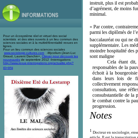
instruit, plus il est pro
d’agrément, de moins fume
minimal.
« Par contre, contrairem
parmi les diplômés de l’
Pour un écosystème réel et virtuel des social
baccalauréat ou qui ne d
scientists et des sites ouverts à un lieu commun des
sciences sociales et à la multiréférentialité revues en
supplémentaire. Les médec
lignes.
Pour un lieu commun des sciences sociales
moindre hospitalité des 
www.sociologie-cultures.com
-Mycelium (Jean-Luc
sont maligne
Giraud, Laurent Danchin=,
Cliquer pour découvrir les
nouveautés
de septembre 2012 -Interrogations
Cela étant dit
http://www.revue-interrogations.org/actualite.php?
responsables de la pauvr
ID=95li
échoit à la bourgeoisie
dans leurs lois de f
collectivement responsa
consultation, une réfl
consubstantielle de la 
le combat contre la pau
progression.
Notes
1
Docteur en sociologie, en
article. Il est la transcripti