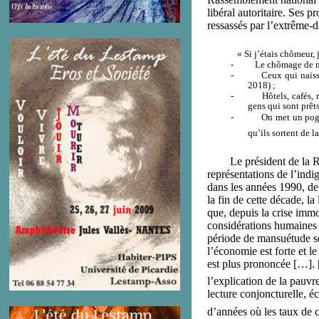
libéral autoritaire. Ses p
ressassés par l’extrême-d
« Si j’étais chômeur, 
-
Le chômage de ma
-
Ceux qui naisse
2018) ;
-
Hôtels, cafés,
gens qui sont prêts
-
On met un pogn
qu’ils sortent de 
Le président de la Répu
représentations de l’indi
dans les années 1990, de
la fin de cette décade, l
que, depuis la crise imm
considérations humaines e
période de mansuétude se
l’économie est forte et l
est plus prononcée […]. 
l’explication de la pauvre
lecture conjoncturelle, é
d’années où les taux de 